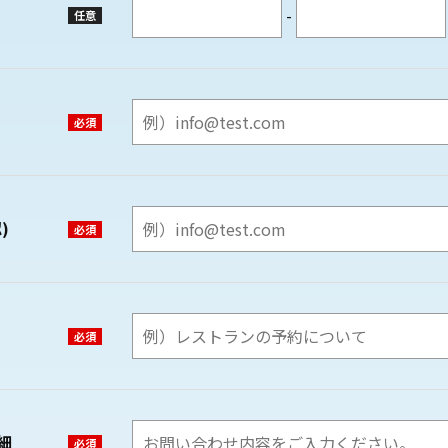
-
)
細