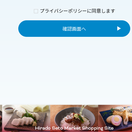
第2条（個人情報の収集方法）
プライバシーポリシーに同意します
当社は，ユーザーが利用登録をする際に氏名，生
ルアドレス，銀行口座番号，クレジットカード番
情報をお尋ねすることがあります。また，ユーザ
たユーザーの個人情報を含む取引記録や決済に関
提供元，広告主，広告配信先などを含みます。以
どから収集することがあります。
第3条（個人情報を収集・利用する目的）
当社が個人情報を収集・利用する目的は，以下の
当社サービスの提供・運営のため
ユーザーからのお問い合わせに回答するため
ユーザーが利用中のサービスの新機能，更新
が提供する他のサービスの案内のメールを送
メンテナンス，重要なお知らせなど必要に応
利用規約に違反したユーザーや，不正・不当
とするユーザーの特定をし，ご利用をお断り