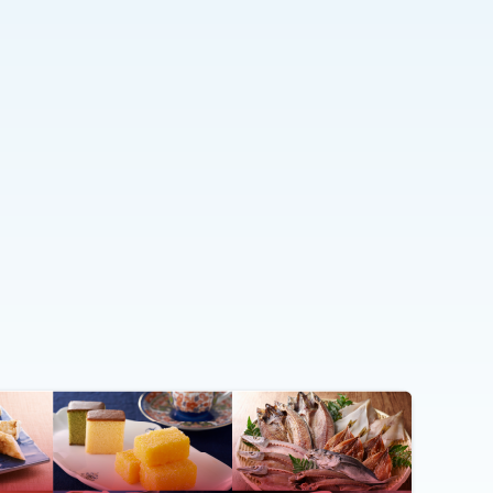
年月日，住所，電話番号，メー
号，運転免許証番号などの個人
ーと提携先などとの間でなされ
する情報を,当社の提携先（情報
下，｢提携先｣といいます。）な
とおりです。
（本人確認を行うことを含む）
情報，キャンペーン等及び当社
付するため
じたご連絡のため
な目的でサービスを利用しよう
するため