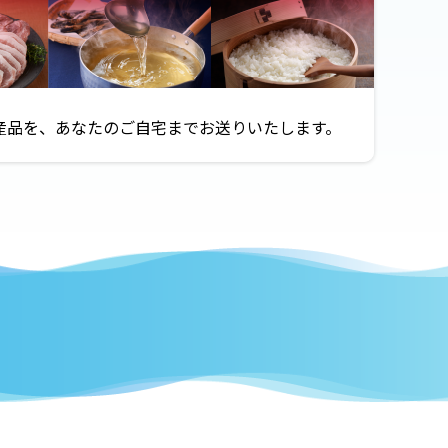
削除，ご利用状況の閲覧を行っ
を請求するため
産品を、あなたのご自宅までお送りいたします。
と合理的に認められる場合に限
ます。
目的について，当社所定の方法
サイト上に公表するものとしま
めユーザーの同意を得ることな
ません。ただし，個人情報保護
。
必要がある場合であって，本人
推進のために特に必要がある場