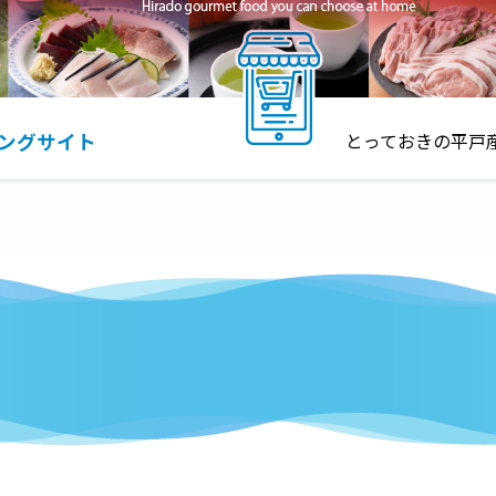
ユーザーにご自身の登録情報の閲覧や変更，
ていただくため
有料サービスにおいて，ユーザーに利用料金
上記の利用目的に付随する目的
第4条（利用目的の変更）
ングサイト
とっておきの平戸
当社は，利用目的が変更前と関連性を有する
り，個人情報の利用目的を変更するものとし
利用目的の変更を行った場合には，変更後の
により，ユーザーに通知し，または本ウェブ
す。
第5条（個人情報の第三者提供）
当社は，次に掲げる場合を除いて，あらかじ
く，第三者に個人情報を提供することはあり
法その他の法令で認められる場合を除きます
人の生命，身体または財産の保護のために
の同意を得ることが困難であるとき
公衆衛生の向上または児童の健全な育成の