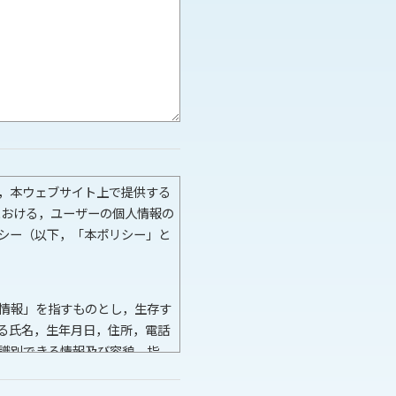
，本ウェブサイト上で提供する
における，ユーザーの個人情報の
シー（以下，「本ポリシー」と
情報」を指すものとし，生存す
る氏名，生年月日，住所，電話
識別できる情報及び容貌，指
者番号などの当該情報単体から
指します。