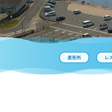
直売所
レ