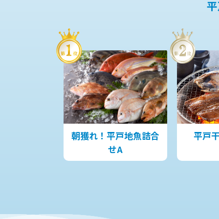
平
朝獲れ！平戸地魚詰合
平戸
せA